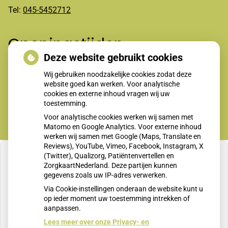
Tel:
045-5452712
Openingstijden
Deze website gebruikt cookies
Wij gebruiken noodzakelijke cookies zodat deze
Maandag t/m vrijdag 8-12.00 en 13.30-17.00 uur
website goed kan werken. Voor analytische
cookies en externe inhoud vragen wij uw
toestemming.
Voor analytische cookies werken wij samen met
Matomo en Google Analytics. Voor externe inhoud
werken wij samen met Google (Maps, Translate en
Reviews), YouTube, Vimeo, Facebook, Instagram, X
(Twitter), Qualizorg, Patiëntenvertellen en
ZorgkaartNederland. Deze partijen kunnen
gegevens zoals uw IP-adres verwerken.
U heeft geen toestemming gegeven voor
Via Cookie-instellingen onderaan de website kunt u
externe inhoud
die nodig is om dit te zien.
op ieder moment uw toestemming intrekken of
aanpassen.
Cookie-instellingen wijzigen
Lees meer over onze Privacy- en