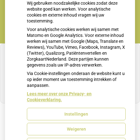
Wij gebruiken noodzakelijke cookies zodat deze
Maandag t/m vrijdag 8-12.00 en 13.30-17.00 uur
website goed kan werken. Voor analytische
cookies en externe inhoud vragen wij uw
toestemming.
Voor analytische cookies werken wij samen met
Matomo en Google Analytics. Voor externe inhoud
werken wij samen met Google (Maps, Translate en
Reviews), YouTube, Vimeo, Facebook, Instagram, X
(Twitter), Qualizorg, Patiëntenvertellen en
ZorgkaartNederland. Deze partijen kunnen
gegevens zoals uw IP-adres verwerken.
U heeft geen toestemming gegeven voor
Via Cookie-instellingen onderaan de website kunt u
externe inhoud
die nodig is om dit te zien.
op ieder moment uw toestemming intrekken of
aanpassen.
Cookie-instellingen wijzigen
Lees meer over onze Privacy- en
Cookieverklaring.
Instellingen
Uw Zorg Online
|
Beheer
Weigeren