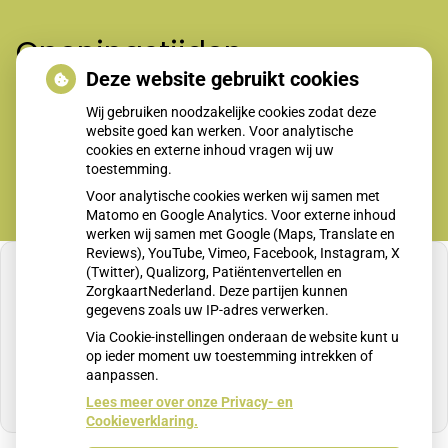
Openingstijden
Deze website gebruikt cookies
Wij gebruiken noodzakelijke cookies zodat deze
Maandag t/m vrijdag 8-12.00 en 13.30-17.00 uur
website goed kan werken. Voor analytische
cookies en externe inhoud vragen wij uw
toestemming.
Voor analytische cookies werken wij samen met
Matomo en Google Analytics. Voor externe inhoud
werken wij samen met Google (Maps, Translate en
Reviews), YouTube, Vimeo, Facebook, Instagram, X
(Twitter), Qualizorg, Patiëntenvertellen en
ZorgkaartNederland. Deze partijen kunnen
gegevens zoals uw IP-adres verwerken.
U heeft geen toestemming gegeven voor
Via Cookie-instellingen onderaan de website kunt u
externe inhoud
die nodig is om dit te zien.
op ieder moment uw toestemming intrekken of
aanpassen.
Cookie-instellingen wijzigen
Lees meer over onze Privacy- en
Cookieverklaring.