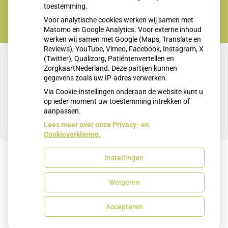
toestemming.
Voor analytische cookies werken wij samen met
Matomo en Google Analytics. Voor externe inhoud
werken wij samen met Google (Maps, Translate en
Reviews), YouTube, Vimeo, Facebook, Instagram, X
(Twitter), Qualizorg, Patiëntenvertellen en
ZorgkaartNederland. Deze partijen kunnen
gegevens zoals uw IP-adres verwerken.
U heeft geen toestemming gegeven voor
Via Cookie-instellingen onderaan de website kunt u
externe inhoud
die nodig is om dit te zien.
op ieder moment uw toestemming intrekken of
aanpassen.
Cookie-instellingen wijzigen
Lees meer over onze Privacy- en
Cookieverklaring.
Instellingen
Uw Zorg Online
|
Beheer
Weigeren
Privacy verklaring
|
Cookie-instellingen
|
Voorwaarden
Accepteren