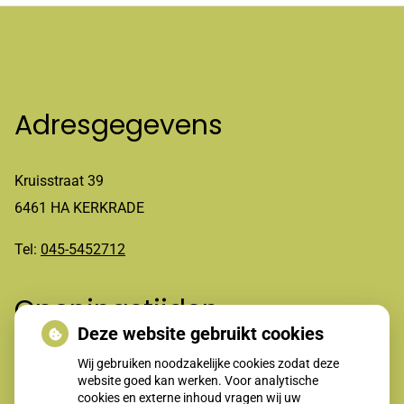
Adresgegevens
Kruisstraat 39
6461 HA KERKRADE
Tel:
045-5452712
Openingstijden
Deze website gebruikt cookies
Wij gebruiken noodzakelijke cookies zodat deze
Maandag t/m vrijdag 8-12.00 en 13.30-17.00 uur
website goed kan werken. Voor analytische
cookies en externe inhoud vragen wij uw