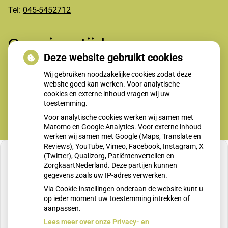
Tel:
045-5452712
Openingstijden
Deze website gebruikt cookies
Wij gebruiken noodzakelijke cookies zodat deze
Maandag t/m vrijdag 8-12.00 en 13.30-17.00 uur
website goed kan werken. Voor analytische
cookies en externe inhoud vragen wij uw
toestemming.
Voor analytische cookies werken wij samen met
Matomo en Google Analytics. Voor externe inhoud
werken wij samen met Google (Maps, Translate en
Reviews), YouTube, Vimeo, Facebook, Instagram, X
(Twitter), Qualizorg, Patiëntenvertellen en
ZorgkaartNederland. Deze partijen kunnen
gegevens zoals uw IP-adres verwerken.
U heeft geen toestemming gegeven voor
Via Cookie-instellingen onderaan de website kunt u
externe inhoud
die nodig is om dit te zien.
op ieder moment uw toestemming intrekken of
aanpassen.
Cookie-instellingen wijzigen
Lees meer over onze Privacy- en