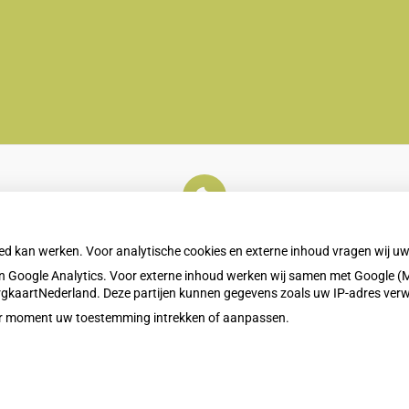
U heeft geen toestemming gegeven voor
externe inhoud
die nodig is om dit te zien.
oed kan werken. Voor analytische cookies en externe inhoud vragen wij 
Cookie-instellingen wijzigen
 Google Analytics. Voor externe inhoud werken wij samen met Google (M
ZorgkaartNederland. Deze partijen kunnen gegevens zoals uw IP-adres ver
eder moment uw toestemming intrekken of aanpassen.
Privacy v