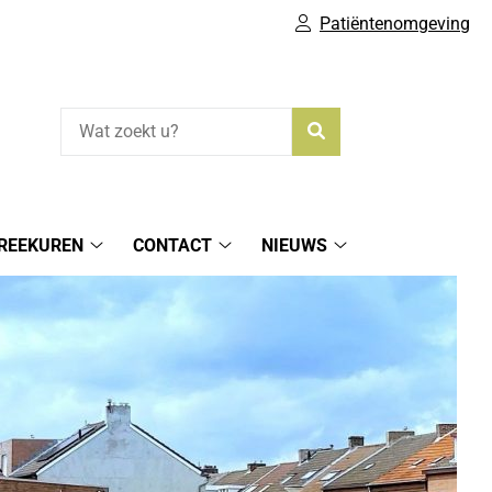
Patiëntenomgeving
Zoeken
REEKUREN
CONTACT
NIEUWS
spreekuren
Contact
Nieuws
submenu
submenu
submenu