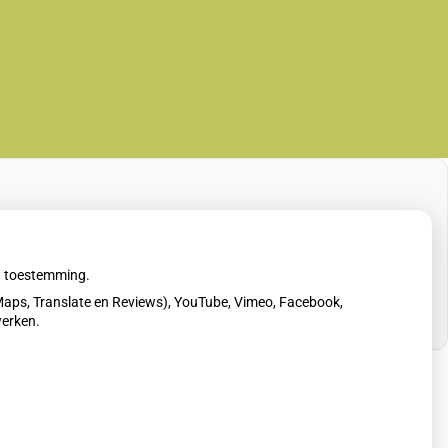
uw toestemming.
aps, Translate en Reviews), YouTube, Vimeo, Facebook,
werken.
erklaring
|
Cookie-instellingen
|
Voorwaarden