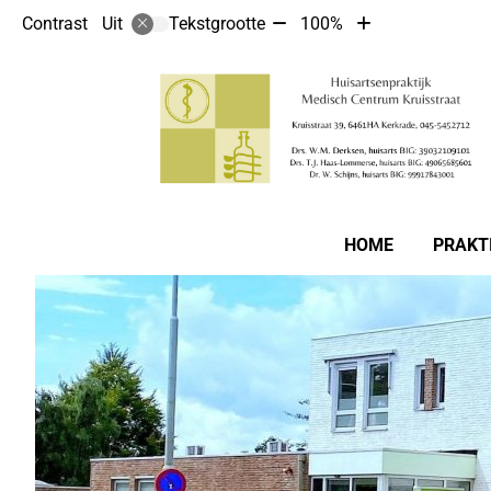
Tekst
Tekst
Contrast
Tekstgrootte
100%
Uit
verkleinen
vergroten
met
met
10%
10%
Hoofdmenu
HOME
PRAKT