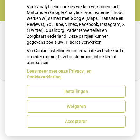
Voor analytische cookies werken wij samen met
Matomo en Google Analytics. Voor externe inhoud
werken wij samen met Google (Maps, Translate en
Reviews), YouTube, Vimeo, Facebook, Instagram, X
(Twitter), Qualizorg, Patiëntenvertellen en
ZorgkaartNederland. Deze partijen kunnen
gegevens zoals uw IP-adres verwerken.
U heeft geen toestemming gegeven voor
Via Cookie-instellingen onderaan de website kunt u
externe inhoud
die nodig is om dit te zien.
op ieder moment uw toestemming intrekken of
aanpassen.
Cookie-instellingen wijzigen
Lees meer over onze Privacy- en
Cookieverklaring.
Instellingen
Uw Zorg Online
|
Beheer
Weigeren
Privacy verklaring
|
Cookie-instellingen
|
Voorwaarden
Accepteren