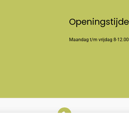
Openingstijd
Maandag t/m vrijdag 8-12.00
U heeft geen toestemming gegeven voor