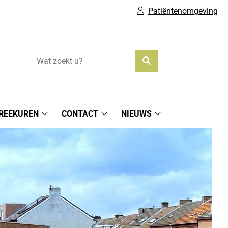
Patiëntenomgeving
Zoeken
REEKUREN
CONTACT
NIEUWS
spreekuren
Contact
Nieuws
submenu
submenu
submenu