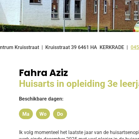
ntrum Kruisstraat
Kruisstraat
39
6461 HA
KERKRADE
045
Tel
Fahra Aziz
Huisarts in opleiding 3e leer
Beschikbare dagen:
Ma
Wo
Do
Maandag
Woensdag
Donderdag
Ik volg momenteel het laatste jaar van de huisartsenopl