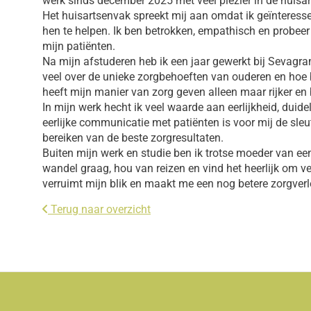
werk sinds december 2025 met veel plezier in de huisar
Het huisartsenvak spreekt mij aan omdat ik geïnteresse
hen te helpen. Ik ben betrokken, empathisch en probeer 
mijn patiënten.
Na mijn afstuderen heb ik een jaar gewerkt bij Sevagra
veel over de unieke zorgbehoeften van ouderen en hoe b
heeft mijn manier van zorg geven alleen maar rijker e
In mijn werk hecht ik veel waarde aan eerlijkheid, duide
eerlijke communicatie met patiënten is voor mij de sle
bereiken van de beste zorgresultaten.
Buiten mijn werk en studie ben ik trotse moeder van een 
wandel graag, hou van reizen en vind het heerlijk om ve
verruimt mijn blik en maakt me een nog betere zorgverl
Terug naar overzicht