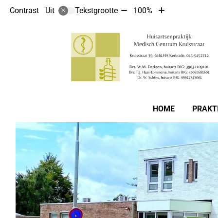
Tekst
Tekst
Contrast
Tekstgrootte
100%
Uit
verkleinen
vergroten
met
met
10%
10%
Hoofdmenu
HOME
PRAKT