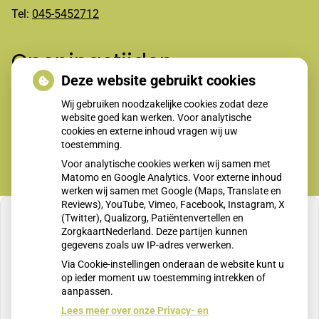
Tel:
045-5452712
Openingstijden
Deze website gebruikt cookies
Wij gebruiken noodzakelijke cookies zodat deze
Maandag t/m vrijdag 8-12.00 en 13.30-17.00 uur
website goed kan werken. Voor analytische
cookies en externe inhoud vragen wij uw
toestemming.
Voor analytische cookies werken wij samen met
Matomo en Google Analytics. Voor externe inhoud
werken wij samen met Google (Maps, Translate en
Reviews), YouTube, Vimeo, Facebook, Instagram, X
(Twitter), Qualizorg, Patiëntenvertellen en
ZorgkaartNederland. Deze partijen kunnen
gegevens zoals uw IP-adres verwerken.
U heeft geen toestemming gegeven voor
Via Cookie-instellingen onderaan de website kunt u
externe inhoud
die nodig is om dit te zien.
op ieder moment uw toestemming intrekken of
aanpassen.
Cookie-instellingen wijzigen
Lees meer over onze Privacy- en