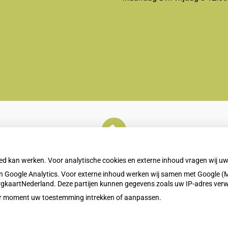
U heeft geen toestemming gegeven voor
externe inhoud
die nodig is om dit te zien.
oed kan werken. Voor analytische cookies en externe inhoud vragen wij 
Cookie-instellingen wijzigen
 Google Analytics. Voor externe inhoud werken wij samen met Google (M
ZorgkaartNederland. Deze partijen kunnen gegevens zoals uw IP-adres ver
eder moment uw toestemming intrekken of aanpassen.