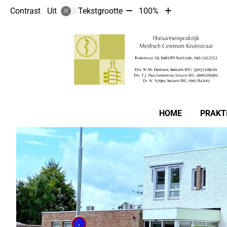
Tekst
Tekst
Contrast
Tekstgrootte
100%
Uit
verkleinen
vergroten
met
met
10%
10%
Hoofdmenu
HOME
PRAKT