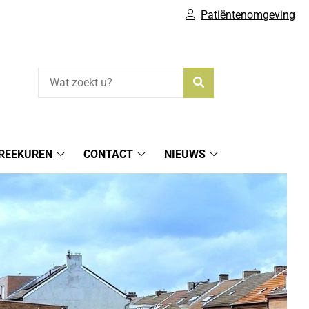
Patiëntenomgeving
Zoeken
REEKUREN
CONTACT
NIEUWS
spreekuren
Contact
Nieuws
submenu
submenu
submenu