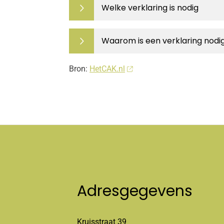
Welke verklaring is nodig
Waarom is een verklaring nodi
Bron:
HetCAK.nl
Adresgegevens
Kruisstraat 39