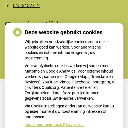
Tel:
045-5452712
Openingstijden
Deze website gebruikt cookies
Wij gebruiken noodzakelijke cookies zodat deze
Maandag t/m vrijdag 8-12.00 en 13.30-17.00 uur
website goed kan werken. Voor analytische
cookies en externe inhoud vragen wij uw
toestemming.
Voor analytische cookies werken wij samen met
Matomo en Google Analytics. Voor externe inhoud
werken wij samen met Google (Maps, Translate en
Reviews), YouTube, Vimeo, Facebook, Instagram, X
(Twitter), Qualizorg, Patiëntenvertellen en
ZorgkaartNederland. Deze partijen kunnen
gegevens zoals uw IP-adres verwerken.
U heeft geen toestemming gegeven voor
Via Cookie-instellingen onderaan de website kunt u
externe inhoud
die nodig is om dit te zien.
op ieder moment uw toestemming intrekken of
aanpassen.
Cookie-instellingen wijzigen
Lees meer over onze Privacy- en